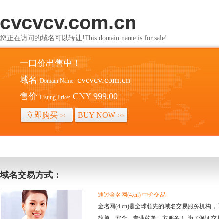
cvcvcv.com.cn
您正在访问的域名可以转让!This domain name is for sale!
一口价出售中！
域名
cvcvcv.com.cn
Domain Name:
售价
CNY 999.00
Listing Price:
立即购买
BUY NOW
>>
>>
域名交易方式：
通过金名网(4.cn) 中介交易
金名网(4.cn)是全球领先的域名交易服务机
简单、安全、专业的第三方服务！ 为了保证交