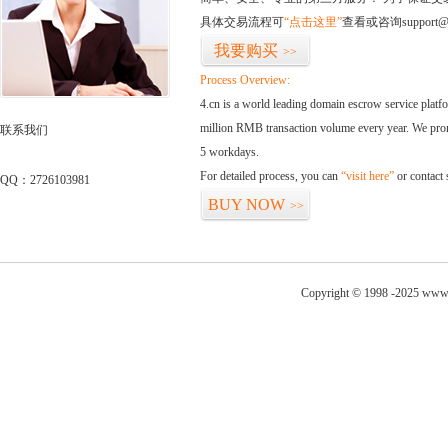
具体交易流程可
“点击这里”
查看或咨询support@
我要购买
>>
Process Overview:
4.cn is a world leading domain escrow service plat
million RMB transaction volume every year. We promi
联系我们
5 workdays.
For detailed process, you can
“visit here”
or contact
QQ：2726103981
BUY NOW
>>
Copyright © 1998 -2025 www.